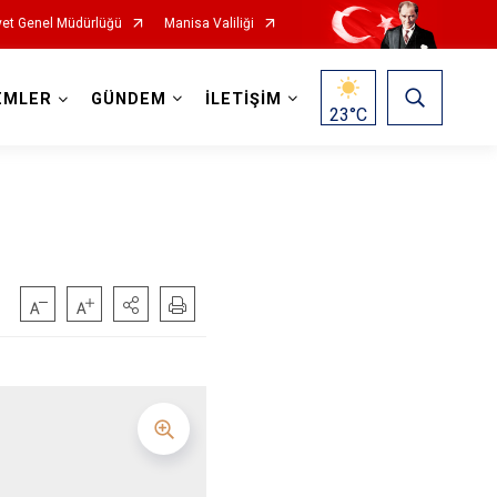
et Genel Müdürlüğü
Manisa Valiliği
EMLER
GÜNDEM
İLETİŞİM
23
°C