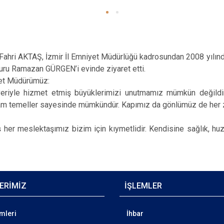
ahri AKTAŞ, İzmir İl Emniyet Müdürlüğü kadrosundan 2008 yılınd
ru Ramazan GÜRGEN’i evinde ziyaret etti.
yet Müdürümüz:
özveriyle hizmet etmiş büyüklerimizi unutmamız mümkün değild
ğlam temeller sayesinde mümkündür. Kapımız da gönlümüz de her z
 her meslektaşımız bizim için kıymetlidir. Kendisine sağlık, huzu
ERİMİZ
İŞLEMLER
emleri
İhbar