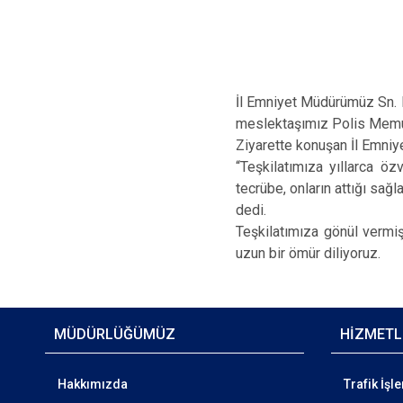
İl Emniyet Müdürümüz Sn. F
meslektaşımız Polis Memu
Ziyarette konuşan İl Emni
“Teşkilatımıza yıllarca 
tecrübe, onların attığı sa
dedi.
Teşkilatımıza gönül vermiş
uzun bir ömür diliyoruz.
MÜDÜRLÜĞÜMÜZ
HİZMETL
Hakkımızda
Trafik İşl