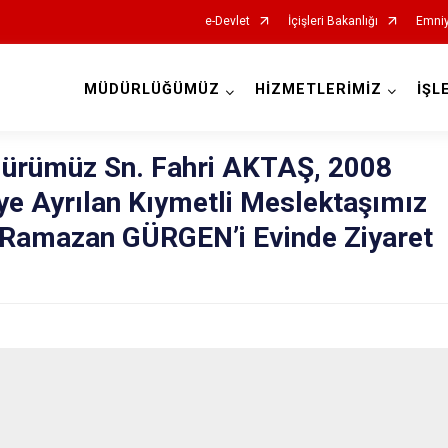
e-Devlet
İçişleri Bakanlığı
Emniy
MÜDÜRLÜĞÜMÜZ
HİZMETLERİMİZ
İŞL
İl Emniyet Müdürlükleri
dürümüz Sn. Fahri AKTAŞ, 2008
ye Ayrılan Kıymetli Meslektaşımız
Ramazan GÜRGEN’i Evinde Ziyaret