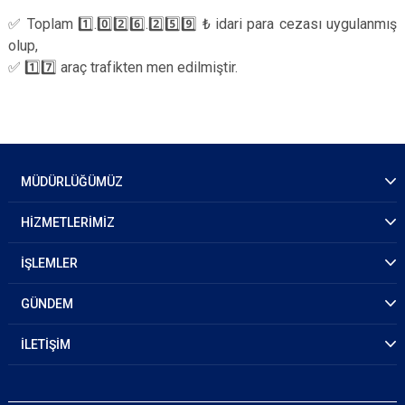
✅ Toplam 1️⃣.0️⃣2️⃣6️⃣.2️⃣5️⃣9️⃣ ₺ idari para cezası uygulanmış
olup,
✅ 1️⃣7️⃣ araç trafikten men edilmiştir.
MÜDÜRLÜĞÜMÜZ
HİZMETLERİMİZ
İŞLEMLER
GÜNDEM
İLETİŞİM