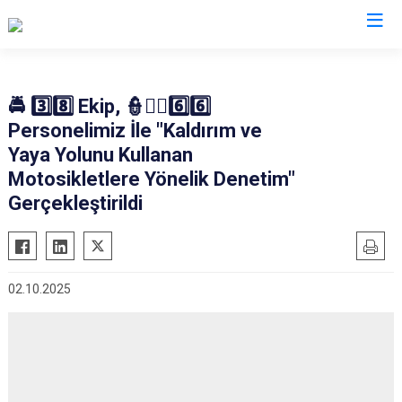
İl Emniyet Müdürlükleri
🚔 3️⃣8️⃣ Ekip, 👮👮‍♂️6️⃣6️⃣
Personelimiz İle "Kaldırım ve
Yaya Yolunu Kullanan
Motosikletlere Yönelik Denetim"
Gerçekleştirildi
02.10.2025