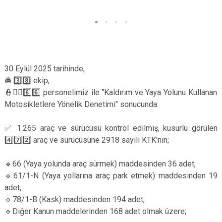
30 Eylül 2025 tarihinde,
🚔 3️⃣8️⃣ ekip,
👮👮‍♂️6️⃣6️⃣ personelimiz ile "Kaldırım ve Yaya Yolunu Kullanan
Motosikletlere Yönelik Denetimi" sonucunda:
✅ 1.265 araç ve sürücüsü kontrol edilmiş, kusurlu görülen
4️⃣7️⃣2️⃣ araç ve sürücüsüne 2918 sayılı KTK’nın;
🔹66 (Yaya yolunda araç sürmek) maddesinden 36 adet,
🔹61/1-N (Yaya yollarına araç park etmek) maddesinden 19
adet,
🔹78/1-B (Kask) maddesinden 194 adet,
🔹Diğer Kanun maddelerinden 168 adet olmak üzere;